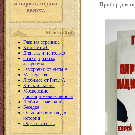
и пароль справа
Прибор для о
вверху.
Меню сайта
Главная страница
Блог Риты С
Для глаз и не только
Стихи, цитаты,
афоризмы...
Заморочки от Риты А
Мастерская
Любимое от Риты А
Кис-кис на бис
Московские
достопримечательности
Любимые мелодии
Беседка
Оставьте свой след в
истории
Обратная связь