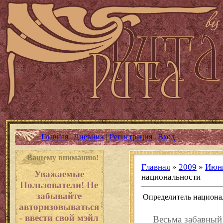
Главная
|
Дневник
|
Регистрация
|
Вход
Вашему вниманию!
Главная
»
2009
»
Июн
Уважаемые
национальности
Пользователи! Не
забывайте
Определитель национа
авторизовываться
- ввести свой мэйл
Весьма забавный 