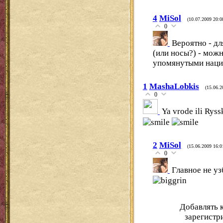
4
MiSol
(10.07.2009 20:0
0
Вероятно - дл
(или носы?) - мож
упомянутыми наци
1
MashaLobkis
(15.06.2
0
Ya vrode ili Ryss
2
MiSol
(15.06.2009 16:0
0
Главное не уз
Добавлять 
зарегистр