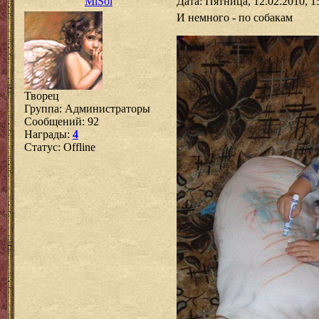
MiSol
Дата: Пятница, 12.02.2010, 
И немного - по собакам
Творец
Группа: Администраторы
Сообщений:
92
Награды:
4
Статус:
Offline