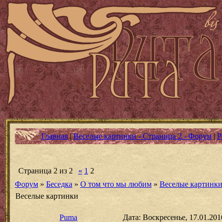
Главная
|
Веселые картинки - Страница 2 - Форум
|
Р
Страница
2
из
2
«
1
2
Форум
»
Беседка
»
О том что мы любим
»
Веселые картинк
Веселые картинки
Puma
Дата: Воскресенье, 17.01.201