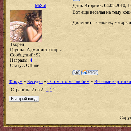
MiSol
Дата: Вторник, 04.05.2010, 
Вот еще веселая на тему кош
Дилетант – человек, который
Творец
Группа: Администраторы
Сообщений:
92
Награды:
4
Статус:
Offline
Форум
»
Беседка
»
О том что мы любим
»
Веселые картинк
Страница
2
из
2
«
1
2
Copyr