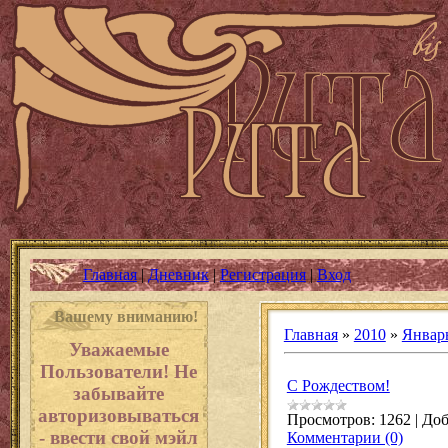
Главная
|
Дневник
|
Регистрация
|
Вход
Вашему вниманию!
Главная
»
2010
»
Январ
Уважаемые
Пользователи! Не
С Рождеством!
забывайте
авторизовываться
Просмотров:
1262
|
Доб
- ввести свой мэйл
Комментарии (0)