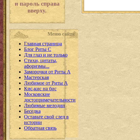
и пароль справа
вверху.
Меню сайта
Главная страница
Блог Риты С
Для глаз и не только
Стихи, цитаты,
афоризмы...
Заморочки от Риты А
Мастерская
Любимое от Риты А
Кис-кис на бис
Московские
достопримечательности
Любимые мелодии
Беседка
Оставьте свой след в
истории
Обратная связь