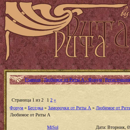
Главная
|
Любимое от Риты А - Форум
|
Регистраци
Страница
1
из
2
1
2
»
Форум
»
Беседка
»
Заморочки от Риты А
»
Любимое от Рит
Любимое от Риты А
MiSol
Дата: Вторник, 0