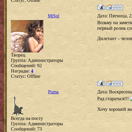
Статус:
Offline
MiSol
Дата: Пятница, 2
Возьму на замет
первый ролик со
Дилетант – челов
Творец
Группа: Администраторы
Сообщений:
92
Награды:
4
Статус:
Offline
Puma
Дата: Воскресень
Рад стараться!!!
Хочу хорошей жи
Всегда на посту
Группа: Администраторы
Сообщений:
73