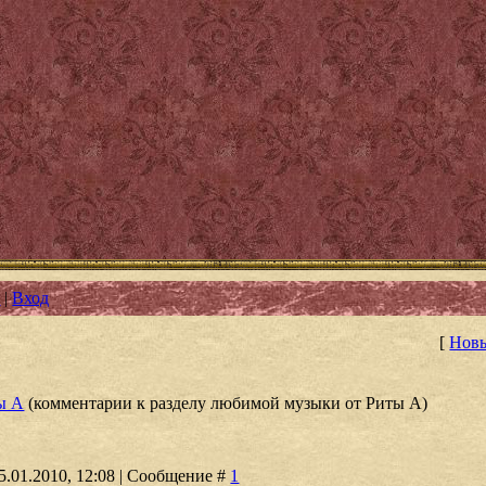
я
|
Вход
[
Новы
ы А
(комментарии к разделу любимой музыки от Риты А)
5.01.2010, 12:08 | Сообщение #
1