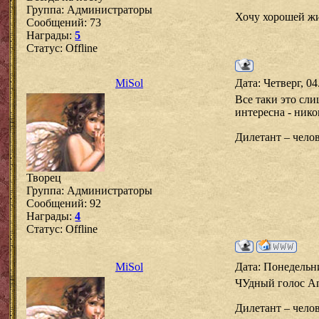
Группа: Администраторы
Хочу хорошей жи
Сообщений:
73
Награды:
5
Статус:
Offline
MiSol
Дата: Четверг, 0
Все таки это сли
интересна - нико
Дилетант – челов
Творец
Группа: Администраторы
Сообщений:
92
Награды:
4
Статус:
Offline
MiSol
Дата: Понедельни
ЧУдный голос An
Дилетант – челов