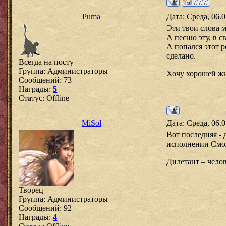
Puma
Дата: Среда, 06.
Эти твои слова 
А песню эту, в с
А попался этот р
сделано.
Всегда на посту
Группа: Администраторы
Хочу хорошей жи
Сообщений:
73
Награды:
5
Статус:
Offline
MiSol
Дата: Среда, 06.
Вот последняя - 
исполнении Смо
Дилетант – челов
Творец
Группа: Администраторы
Сообщений:
92
Награды:
4