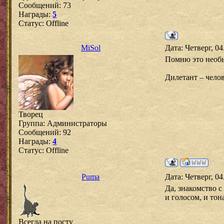
Сообщений:
73
Награды:
5
Статус:
Offline
MiSol
Дата: Четверг, 0
Помню это необы
Дилетант – челов
Творец
Группа: Администраторы
Сообщений:
92
Награды:
4
Статус:
Offline
Puma
Дата: Четверг, 0
Да, знакомство 
и голосом, и тон
Всегда на посту