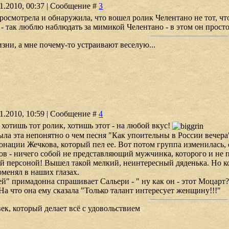
01.2010, 00:37 | Сообщение #
3
росмотрела и обнаружила, что вошел ролик Челентано не тот, чт
- так люблю наблюдать за мимикой Челентано - в этом он просто
зни, а мне почему-то устраивают веселую...
01.2010, 10:59 | Сообщение #
4
- хотишь тот ролик, хотишь этот - на любой вкус!
ла эта непонятно о чем песня "Как упоительны в России вечера"
нации Жечкова, который пел ее. Вот потом группа изменилась, с
ов - ничего собой не представляющий мужчинка, которого и не п
й персоной! Вышел такой мелкий, неинтересный дяденька. Но ког
оменял в наших глазах.
" примадонна спрашивает Сальери - " ну как он - этот Моцарт?!
На что она ему сказала "Только талант интересует женщину!!!"
ек, который делает всё с удовольствием