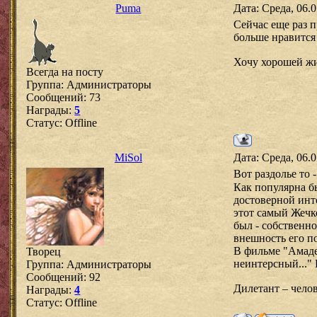
Puma
Дата: Среда, 06.
Сейчас еще раз п
больше нравится 
Хочу хорошей жи
Всегда на посту
Группа: Администраторы
Сообщений:
73
Награды:
5
Статус:
Offline
MiSol
Дата: Среда, 06.
Вот раздолье то 
Как популярна бы
достоверной инто
этот самый Жечк
был - собственно
внешность его п
В фильме "Амадей
Творец
неинтерсный..." 
Группа: Администраторы
Сообщений:
92
Дилетант – челов
Награды:
4
Статус:
Offline