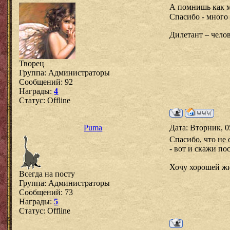
А помнишь как м
Спасибо - много
Дилетант – челов
Творец
Группа: Администраторы
Сообщений:
92
Награды:
4
Статус:
Offline
Puma
Дата: Вторник, 0
Спасибо, что не 
- вот и скажи по
Хочу хорошей жи
Всегда на посту
Группа: Администраторы
Сообщений:
73
Награды:
5
Статус:
Offline