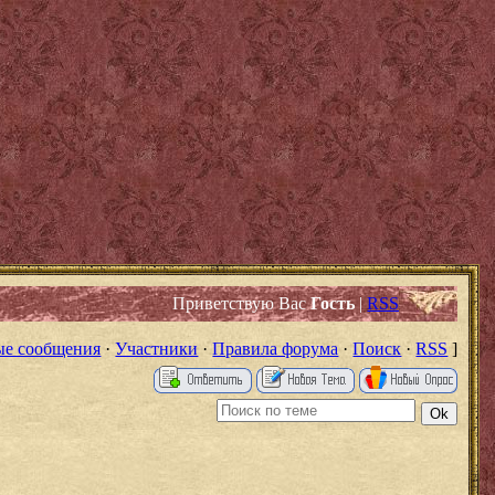
Приветствую Вас
Гость
|
RSS
е сообщения
·
Участники
·
Правила форума
·
Поиск
·
RSS
]