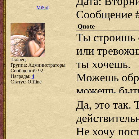
Дата: Вторни
MiSol
Сообщение 
Quote
Ты строишь 
или тревожны
Творец
ты хочешь.
Группа: Администраторы
Сообщений:
92
Можешь обре
Награды:
4
Статус:
Offline
можешь быть
Да, это так.
действитель
Не хочу пос