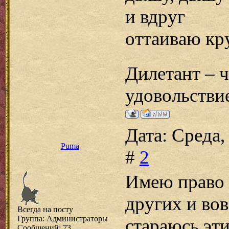
и вдруг
оттаиваю кру
Дилетант – ч
удовольстви
Дата: Среда,
Puma
#
2
Имею право г
других и вов
Всегда на посту
Группа: Администраторы
стараюсь эти
Сообщений:
73