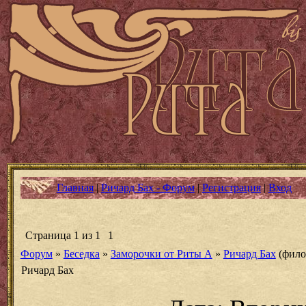
Главная
|
Ричард Бах - Форум
|
Регистрация
|
Вход
Страница
1
из
1
1
Форум
»
Беседка
»
Заморочки от Риты А
»
Ричард Бах
(фило
Ричард Бах