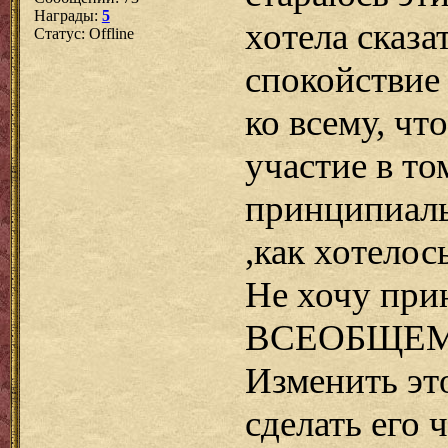
Награды:
5
хотела сказа
Статус:
Offline
спокойствие
ко всему, чт
участие в то
принципиальн
,как хотелос
Не хочу при
ВСЕОБЩЕМ
Изменить это
сделать его 