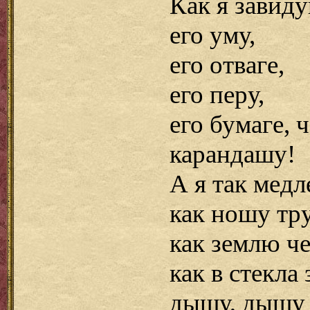
Как я завиду
его уму,
его отваге,
его перу,
его бумаге, 
карандашу!
А я так мед
как ношу тр
как землю ч
как в стекла
дышу, дышу