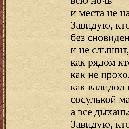
всю ночь
и места не н
Завидую, кто
без сновиде
и не слышит,
как рядом кт
как не прохо
как валидол
сосулькой ма
а все дыхань
Завидую, кто