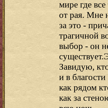
мире где все
от рая. Мне
за это - прич
трагичной в
выбор - он н
существует.Э
Завидую, кт
и в благости
как рядом кт
как за стено