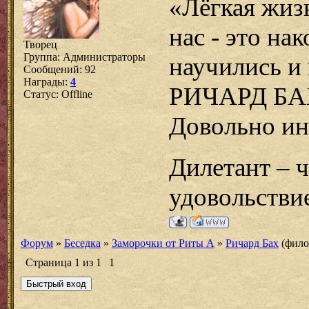
«Лёгкая жизн
нас - это н
Творец
Группа: Администраторы
научились и
Сообщений:
92
Награды:
4
РИЧАРД Б
Статус:
Offline
Довольно ин
Дилетант – ч
удовольстви
Форум
»
Беседка
»
Заморочки от Риты А
»
Ричард Бах
(фило
Страница
1
из
1
1