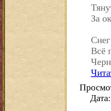
Тяну
За о
Снег
Всё 
Черн
Чита
Просмот
Дата