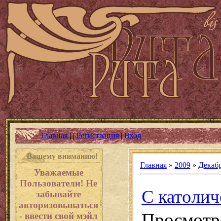
Главная
|
|
Регистрация
|
Вход
Вашему вниманию!
Главная
»
2009
»
Декаб
Уважаемые
Пользователи! Не
С католич
забывайте
авторизовываться
Просмотро
- ввести свой мэйл