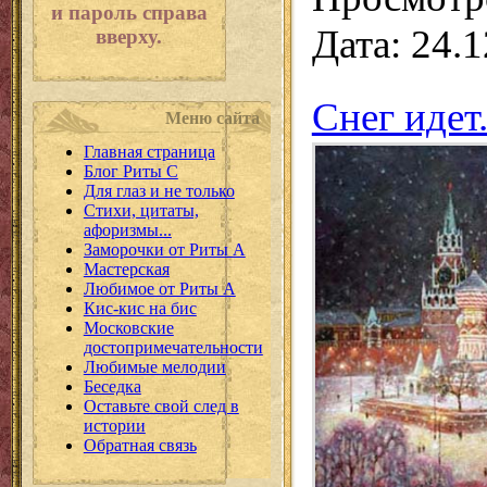
и пароль справа
Дата:
24.1
вверху.
Снег идет.
Меню сайта
Главная страница
Блог Риты С
Для глаз и не только
Стихи, цитаты,
афоризмы...
Заморочки от Риты А
Мастерская
Любимое от Риты А
Кис-кис на бис
Московские
достопримечательности
Любимые мелодии
Беседка
Оставьте свой след в
истории
Обратная связь