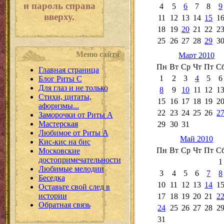
и пароль справа
4
5
6
7
8
9
вверху.
11
12
13
14
15
1
18
19
20
21
22
2
25
26
27
28
29
3
Меню сайта
Март 2010
Пн
Вт
Ср
Чт
Пт
С
Главная страница
1
2
3
4
5
6
Блог Риты С
Для глаз и не только
8
9
10
11
12
1
Стихи, цитаты,
15
16
17
18
19
2
афоризмы...
22
23
24
25
26
2
Заморочки от Риты А
Мастерская
29
30
31
Любимое от Риты А
Май 2010
Кис-кис на бис
Пн
Вт
Ср
Чт
Пт
С
Московские
достопримечательности
1
Любимые мелодии
3
4
5
6
7
8
Беседка
10
11
12
13
14
1
Оставьте свой след в
истории
17
18
19
20
21
2
Обратная связь
24
25
26
27
28
2
31