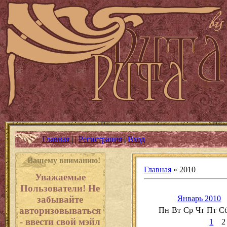
Главная
|
|
Регистрация
|
Вход
Вашему вниманию!
Главная
»
2010
Уважаемые
Пользователи! Не
забывайте
Январь 2010
авторизовываться
Пн
Вт
Ср
Чт
Пт
С
- ввести свой мэйл
1
2