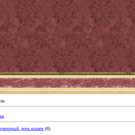
ль
ье
всемирный день кошек
(8)