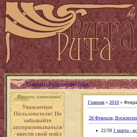
Главная
|
|
Регистрация
|
Вход
Вашему вниманию!
Главная
»
2010
»
Февра
Уважаемые
Пользователи! Не
28 Февраля, Воскресен
забывайте
авторизовываться
22:59
1 марта - 
- ввести свой мэйл