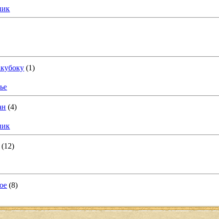
ник
акубоку
(1)
ье
ан
(4)
ник
(12)
ое
(8)