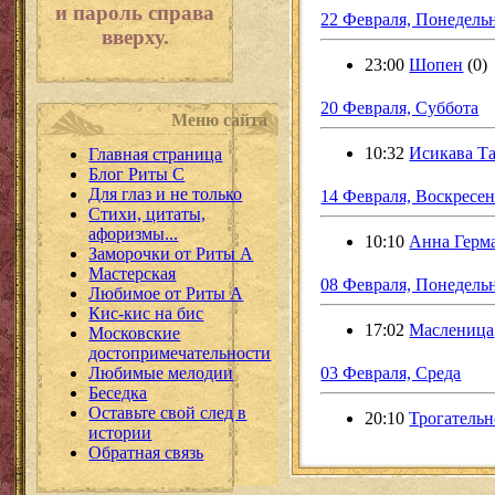
и пароль справа
22 Февраля, Понедель
вверху.
23:00
Шопен
(0)
20 Февраля, Суббота
Меню сайта
10:32
Исикава Т
Главная страница
Блог Риты С
Для глаз и не только
14 Февраля, Воскресен
Стихи, цитаты,
афоризмы...
10:10
Анна Герм
Заморочки от Риты А
Мастерская
08 Февраля, Понедель
Любимое от Риты А
Кис-кис на бис
17:02
Масленица
Московские
достопримечательности
Любимые мелодии
03 Февраля, Среда
Беседка
Оставьте свой след в
20:10
Трогательн
истории
Обратная связь