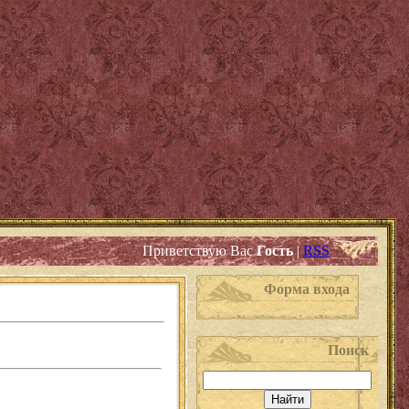
Приветствую Вас
Гость
|
RSS
Форма входа
Поиск