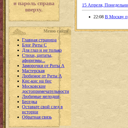
и пароль справа
15 Апреля, Понедельн
вверху.
22:08
В Москву п
Меню сайта
Главная страница
Блог Риты С
Для глаз и не только
Стихи, цитаты,
афоризмы...
Заморочки от Риты А
Мастерская
Любимое от Риты А
Кис-кис на бис
Московские
достопримечательности
Любимые мелодии
Беседка
Оставьте свой след в
истории
Обратная связь