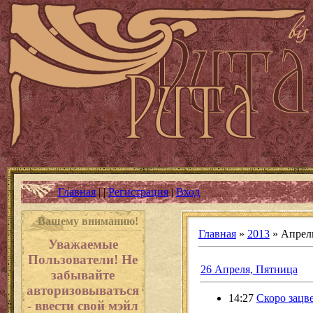
Главная
|
|
Регистрация
|
Вход
Вашему вниманию!
Главная
»
2013
»
Апрел
Уважаемые
Пользователи! Не
26 Апреля, Пятница
забывайте
авторизовываться
14:27
Скоро зацве
- ввести свой мэйл