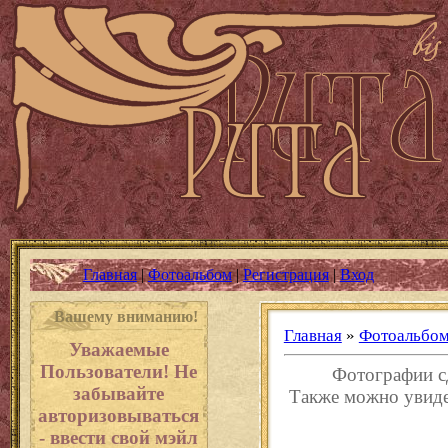
Главная
|
Фотоальбом
|
Регистрация
|
Вход
Вашему вниманию!
Главная
»
Фотоальбо
Уважаемые
Пользователи! Не
Фотографии с
забывайте
Также можно увиде
авторизовываться
- ввести свой мэйл