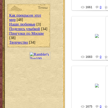
Темы
1661
0
Как прекрасен этот
мир
[48]
Наши любимые
[3]
Поделись улыбкой
[34]
05.05.2009
Прогулки по Москве
[38]
Puma
Творчество
[34]
1683
0
05.05.2009
Puma
1675
0