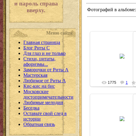
и пароль справа
вверху.
Фотографий в альбоме
Меню сайта
Главная страница
Блог Риты С
05.05.2009
Для глаз и не только
Стихи, цитаты,
Puma
афоризмы...
Заморочки от Риты А
Мастерская
Любимое от Риты А
1775
1
Кис-кис на бис
Московские
достопримечательности
Любимые мелодии
Беседка
Оставьте свой след в
05.05.2009
истории
Puma
Обратная связь