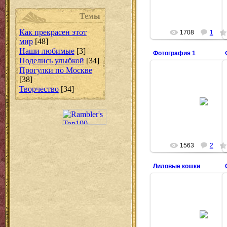
Размер ...
Puma
Темы
Как прекрасен этот
1708
1
мир
[48]
Наши любимые
[3]
Фотография 1
Поделись улыбкой
[34]
Прогулки по Москве
[38]
Творчество
[34]
23.03.2010
Puma
1563
2
Лиловые кошки
28.05.2009
Puma